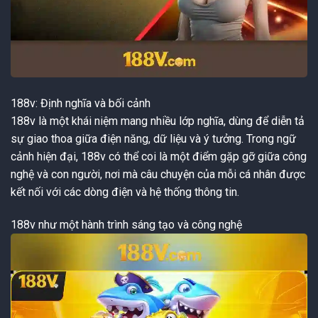
188v: Định nghĩa và bối cảnh
188v là một khái niệm mang nhiều lớp nghĩa, dùng để diễn tả
sự giao thoa giữa điện năng, dữ liệu và ý tưởng. Trong ngữ
cảnh hiện đại, 188v có thể coi là một điểm gặp gỡ giữa công
nghệ và con người, nơi mà câu chuyện của mỗi cá nhân được
kết nối với các dòng điện và hệ thống thông tin.
188v như một hành trình sáng tạo và công nghệ