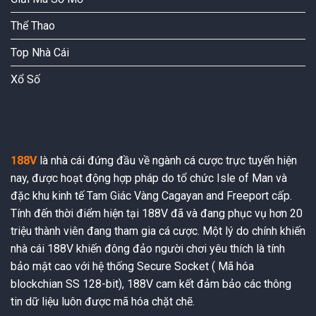
Thể Thao
Top Nhà Cái
Xổ Số
188V
là nhà cái đứng đầu về ngành cá cược trực tuyến hiện
nay, được hoạt động hợp pháp do tổ chức Isle of Man và
đặc khu kinh tế Tam Giác Vàng Cagayan and Freeport cấp.
Tính đến thời điểm hiện tại 188V đã và đang phục vụ hơn 20
triệu thành viên đang tham gia cá cược. Một lý do chính khiến
nhà cái 188V khiến đông đảo người chơi yêu thích là tính
bảo mật cao với hệ thống Secure Socket ( Mã hóa
blockchian SS 128-bit), 188V cam kết đảm bảo các thông
tin dữ liệu luôn được mã hóa chặt chẽ.