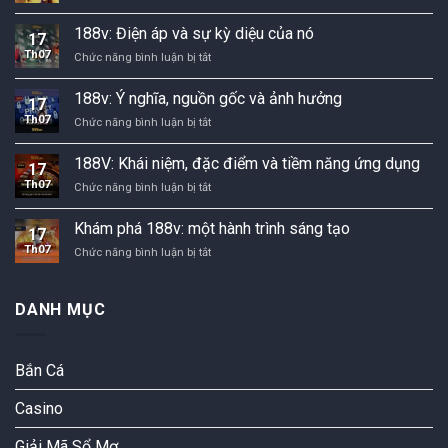
Khái
dụng
niệm
và
188v: Điện áp và sự kỳ diệu của nó
17
điện
thách
Th07
188v:
Chức năng bình luận bị tắt
áp
thức
Điện
và
áp
ứng
188v: Ý nghĩa, nguồn gốc và ảnh hưởng
17
và
dụng
Th07
188v:
Chức năng bình luận bị tắt
sự
Ý
kỳ
nghĩa,
diệu
188V: Khái niệm, đặc điểm và tiềm năng ứng dụng
17
nguồn
của
Th07
188V:
Chức năng bình luận bị tắt
gốc
nó
Khái
và
niệm,
ảnh
Khám phá 188v: một hành trình sáng tạo
17
đặc
hưởng
Th07
Khám
Chức năng bình luận bị tắt
điểm
phá
và
188v:
tiềm
một
năng
DANH MỤC
hành
ứng
trình
dụng
sáng
Bắn Cá
tạo
Casino
Giải Mã Sổ Mơ