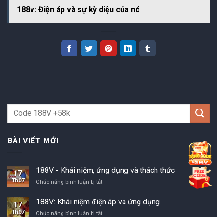
188v: Điện áp và sự kỳ diệu của nó
BÀI VIẾT MỚI
188V - Khái niệm, ứng dụng và thách thức
17
Th07
188V
Chức năng bình luận bị tắt
-
Khái
188V: Khái niệm điện áp và ứng dụng
17
niệm,
Th07
188V:
Chức năng bình luận bị tắt
ứng