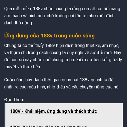
Qua mỗi miền, 188v nhắc chúng ta rằng con số có thể mang
âm thanh và hình ảnh, chứ không chỉ tồn tại như một định
danh thô cứng.
Ứng dụng của 188v trong cuộc sống
Chúng ta có thể thấy 188v hiện diện trong thiết kế, âm nhạc,
và thậm chí trong cách chúng ta suy nghĩ về sự đổi mới. Hãy
để con số này nhắc nhở chúng ta tìm kiếm sự liên kết giữa lý
thuyết và thực tiễn.
Cuối cùng, hãy dành thời gian quan sát 188v quanh ta để
nhận ra các mẫu hình, nhịp điệu và câu chuyện riêng của nó.
Đọc Thêm:
188V - Khái niệm, ứng dụng và thách thức