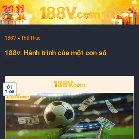
Skip
to
content
188V
»
Thể Thao
188v: Hành trình của một con số
01
Th08