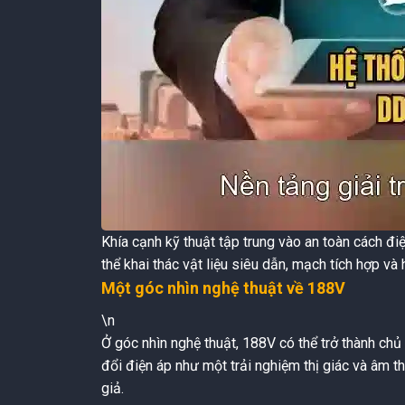
Khía cạnh kỹ thuật tập trung vào an toàn cách điện
thể khai thác vật liệu siêu dẫn, mạch tích hợp và
Một góc nhìn nghệ thuật về 188V
\n
Ở góc nhìn nghệ thuật, 188V có thể trở thành ch
đổi điện áp như một trải nghiệm thị giác và âm t
giả.