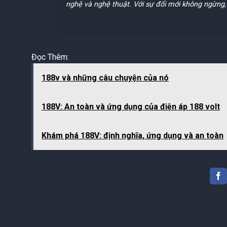
nghệ và nghệ thuật. Với sự đổi mới không ngừng,
Đọc Thêm:
188v và những câu chuyện của nó
188V: An toàn và ứng dụng của điện áp 188 volt
Khám phá 188V: định nghĩa, ứng dụng và an toàn