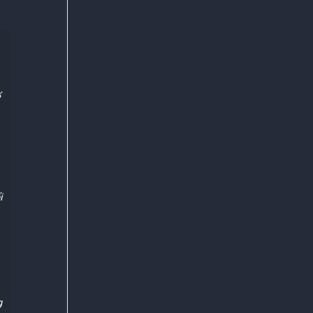
ể
i
g