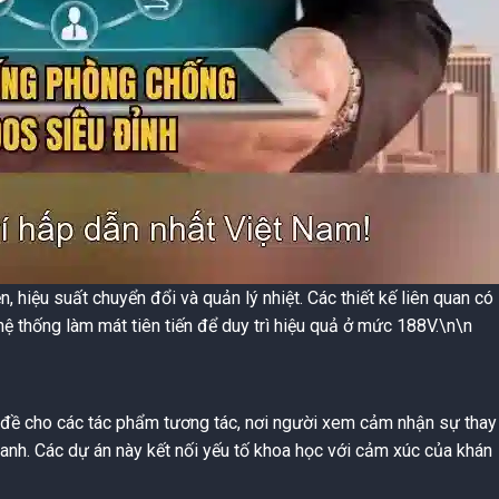
, hiệu suất chuyển đổi và quản lý nhiệt. Các thiết kế liên quan có
 hệ thống làm mát tiên tiến để duy trì hiệu quả ở mức 188V.
\n\n
ủ đề cho các tác phẩm tương tác, nơi người xem cảm nhận sự thay
hanh. Các dự án này kết nối yếu tố khoa học với cảm xúc của khán