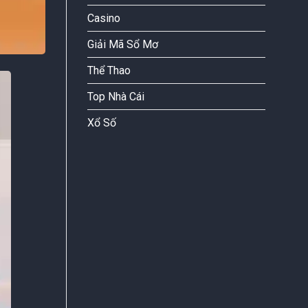
thức
nguồn
Casino
điện
Giải Mã Sổ Mơ
Thể Thao
Top Nhà Cái
Xổ Số