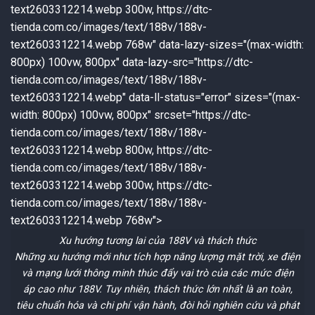
text2603312214.webp 300w, https://dtc-
tienda.com.co/images/text/188v/188v-
text2603312214.webp 768w" data-lazy-sizes="(max-width:
800px) 100vw, 800px" data-lazy-src="https://dtc-
tienda.com.co/images/text/188v/188v-
text2603312214.webp" data-ll-status="error" sizes="(max-
width: 800px) 100vw, 800px" srcset="https://dtc-
tienda.com.co/images/text/188v/188v-
text2603312214.webp 800w, https://dtc-
tienda.com.co/images/text/188v/188v-
text2603312214.webp 300w, https://dtc-
tienda.com.co/images/text/188v/188v-
text2603312214.webp 768w">
Xu hướng tương lai của 188V và thách thức
Những xu hướng mới như tích hợp năng lượng mặt trời, xe điện
và mạng lưới thông minh thúc đẩy vai trò của các mức điện
áp cao như 188V. Tuy nhiên, thách thức lớn nhất là an toàn,
tiêu chuẩn hóa và chi phí vận hành, đòi hỏi nghiên cứu và phát