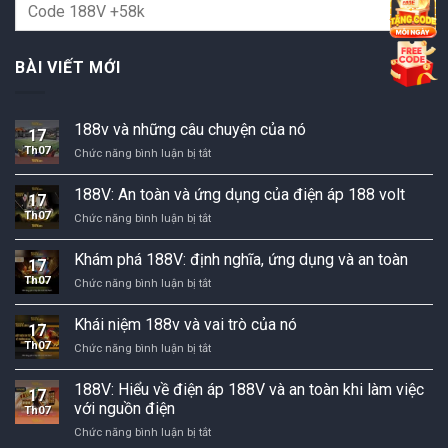
BÀI VIẾT MỚI
188v và những câu chuyện của nó
17
Th07
188v
Chức năng bình luận bị tắt
và
những
188V: An toàn và ứng dụng của điện áp 188 volt
17
câu
Th07
188V:
Chức năng bình luận bị tắt
chuyện
An
của
toàn
nó
Khám phá 188V: định nghĩa, ứng dụng và an toàn
17
và
Th07
Khám
Chức năng bình luận bị tắt
ứng
phá
dụng
188V:
của
Khái niệm 188v và vai trò của nó
17
định
điện
Th07
Khái
Chức năng bình luận bị tắt
nghĩa,
áp
niệm
ứng
188
188v
dụng
188V: Hiểu về điện áp 188V và an toàn khi làm việc
volt
17
và
và
với nguồn điện
Th07
vai
an
188V:
Chức năng bình luận bị tắt
trò
toàn