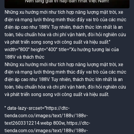
Những xu hướng mới như tích hợp năng lượng mặt trời, xe
điện và mạng lưới thông minh thúc đẩy vai trò của các mức
điện áp cao như 188V. Tuy nhiên, thách thức lớn nhất là an
toàn, tiêu chuẩn hóa và chi phí vận hành, đòi hỏi nghiên cứu
và phát triển song song với công suất và hiệu suất.
"
width="800" height="400" title="Xu hướng tương lai của
188V và thách thức
Những xu hướng mới như tích hợp năng lượng mặt trời, xe
điện và mạng lưới thông minh thúc đẩy vai trò của các mức
điện áp cao như 188V. Tuy nhiên, thách thức lớn nhất là an
toàn, tiêu chuẩn hóa và chi phí vận hành, đòi hỏi nghiên cứu
và phát triển song song với công suất và hiệu suất.
" data-lazy-srcset="https://dtc-
tienda.com.co/images/text/188v/188v-
text2603312214.webp 800w, https://dtc-
tienda.com.co/images/text/188v/188v-