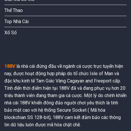
Thể Thao
Top Nhà Cái
Xổ Số
188V
là nhà cái đứng đầu về ngành cá cược trực tuyến hiện
nay, được hoạt động hợp pháp do tổ chức Isle of Man và
đặc khu kinh tế Tam Giác Vàng Cagayan and Freeport cấp.
Tính đến thời điểm hiện tại 188V đã và đang phục vụ hơn 20
triệu thành viên đang tham gia cá cược. Một lý do chính khiến
nhà cái 188V khiến đông đảo người chơi yêu thích là tính
bảo mật cao với hệ thống Secure Socket ( Mã hóa
blockchian SS 128-bit), 188V cam kết đảm bảo các thông
tin dữ liệu luôn được mã hóa chặt chẽ.