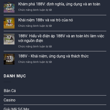
toàn
nó
Khám phá 188V: định nghĩa, ứng dụng và an toàn
17
và
Th07
Khám
Chức năng bình luận bị tắt
ứng
phá
dụng
188V:
của
Khái niệm 188v và vai trò của nó
17
định
điện
Th07
Khái
Chức năng bình luận bị tắt
nghĩa,
áp
niệm
ứng
188
188v
dụng
188V: Hiểu về điện áp 188V và an toàn khi làm việc
volt
17
và
và
với nguồn điện
Th07
vai
an
188V:
Chức năng bình luận bị tắt
trò
toàn
Hiểu
của
về
nó
188V - Khái niệm, ứng dụng và thách thức
17
điện
Th07
188V
Chức năng bình luận bị tắt
áp
-
188V
Khái
và
niệm,
DANH MỤC
an
ứng
toàn
dụng
khi
và
làm
Bắn Cá
thách
việc
thức
với
Casino
nguồn
điện
Giải Mã Sổ Mơ