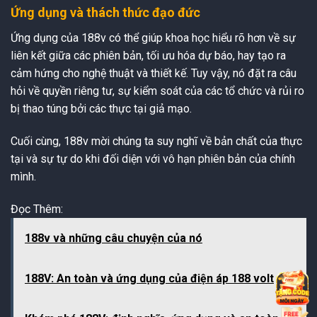
Ứng dụng và thách thức đạo đức
Ứng dụng của 188v có thể giúp khoa học hiểu rõ hơn về sự
liên kết giữa các phiên bản, tối ưu hóa dự báo, hay tạo ra
cảm hứng cho nghệ thuật và thiết kế. Tuy vậy, nó đặt ra câu
hỏi về quyền riêng tư, sự kiểm soát của các tổ chức và rủi ro
bị thao túng bởi các thực tại giả mạo.
Cuối cùng, 188v mời chúng ta suy nghĩ về bản chất của thực
tại và sự tự do khi đối diện với vô hạn phiên bản của chính
mình.
Đọc Thêm:
188v và những câu chuyện của nó
188V: An toàn và ứng dụng của điện áp 188 volt