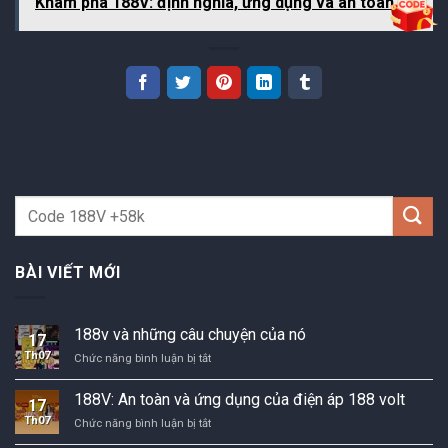
Khám phá 188V: định nghĩa, ứng dụng và an toàn
BÀI VIẾT MỚI
188v và những câu chuyện của nó
17
Th07
188v
Chức năng bình luận bị tắt
và
những
188V: An toàn và ứng dụng của điện áp 188 volt
17
câu
Th07
188V:
Chức năng bình luận bị tắt
chuyện
An
của