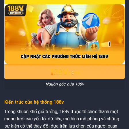
Nguồn gốc của 188v
Kiến trúc của hệ thống 188v
Trong khuôn khổ giả tưởng, 188v được tổ chức thành một
mạng lưới các yếu tố: dữ liệu, mô hình mô phỏng và những
sự kiện có thể thay đổi dựa trên lựa chọn của người quan