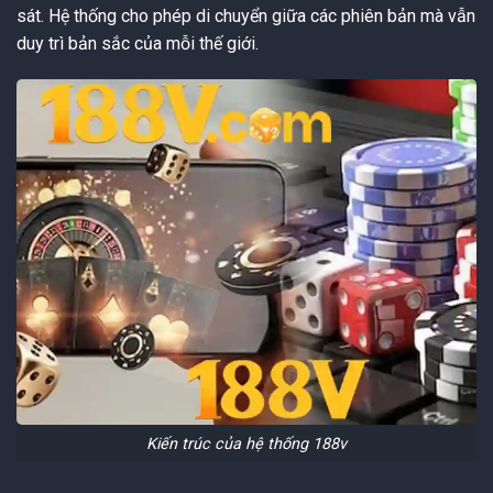
sát. Hệ thống cho phép di chuyển giữa các phiên bản mà vẫn
duy trì bản sắc của mỗi thế giới.
Kiến trúc của hệ thống 188v