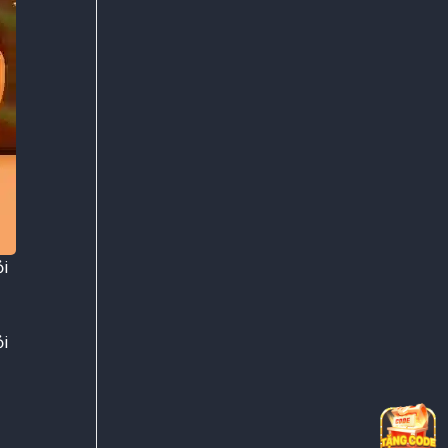
ỏi
ỏi