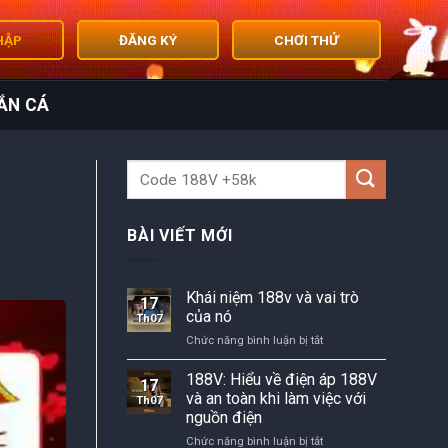
HẬP
ĐĂNG KÝ
CHƠI THỬ
ẮN CÁ
BÀI VIẾT MỚI
Khái niệm 188v và vai trò
17
của nó
Th07
Khái
Chức năng bình luận bị tắt
niệm
188v
188V: Hiểu về điện áp 188V
17
và
và an toàn khi làm việc với
Th07
vai
nguồn điện
trò
188V:
Chức năng bình luận bị tắt
của