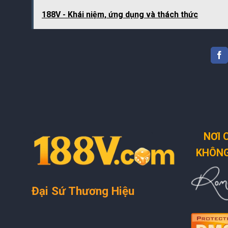
188V - Khái niệm, ứng dụng và thách thức
NƠI 
KHÔNG
Đại Sứ Thương Hiệu