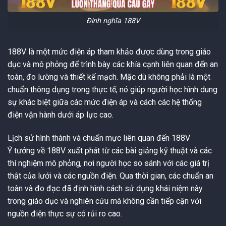
Định nghĩa 188V
188V là một mức điện áp tham khảo được dùng trong giáo
dục và mô phỏng để trình bày các khía cạnh liên quan đến an
toàn, đo lường và thiết kế mạch. Mặc dù không phải là một
chuẩn thông dụng trong thực tế, nó giúp người học hình dung
sự khác biệt giữa các mức điện áp và cách các hệ thống
điện vận hành dưới áp lực cao.
Lịch sử hình thành và chuẩn mực liên quan đến 188V
Ý tưởng về 188V xuất phát từ các bài giảng kỹ thuật và các
thí nghiệm mô phỏng, nơi người học so sánh với các giá trị
thật của lưới và các nguồn điện. Qua thời gian, các chuẩn an
toàn và đo đạc đã định hình cách sử dụng khái niệm này
trong giáo dục và nghiên cứu mà không cần tiếp cận với
nguồn điện thực sự có rủi ro cao.