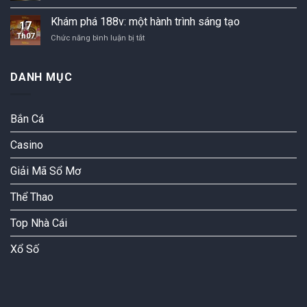
Khái
và
niệm,
ảnh
Khám phá 188v: một hành trình sáng tạo
17
đặc
hưởng
Th07
Khám
Chức năng bình luận bị tắt
điểm
phá
và
188v:
tiềm
một
năng
DANH MỤC
hành
ứng
trình
dụng
sáng
Bắn Cá
tạo
Casino
Giải Mã Sổ Mơ
Thể Thao
Top Nhà Cái
Xổ Số