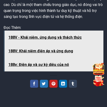
cao. Dù chỉ là một tham chiếu trong giáo dục, nó đóng vai trò
quan trọng trong việc hình thành tư duy kỹ thuật và hỗ trợ
sáng tạo trong lĩnh vực điện tử và hệ thống điện.
Đọc Thêm:
188V - Khái niệm, ứng dụng và thách thức
188V: Khái niệm điện áp và ứng dụng
188v: Điện áp và sự kỳ diệu của nó