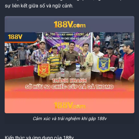
sự liên kết giữa số và ngữ cảnh.
Cảm xúc và trải nghiệm khi gặp 188v
Kiến thức và ứng dụng của 188v