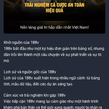
Khởi nguồn của 188v
188v bắt đầu như một ký hiệu đơn giản trên bảng số, nhưng
dần trỗi lên thành một câu chuyện về sự phát triển và sự tò
mò.
Lịch sử và nguồn gốc của 188v
Lịch sử của 188v xuất hiện trong nhiều ngữ cảnh: từ bảng
tính, mẫu dữ liệu, đến các dự án sáng tạo.
Cảm xúc và trải nghiệm khi gặp 188v
Việc tiếp cận 188v mang lại cảm giác như một hành trình
khám phá bản thân và thế giới xung quanh; người ta nhận ra