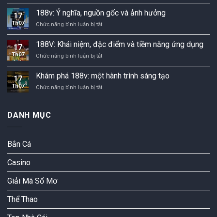
Điện
và
áp
ứng
188v: Ý nghĩa, nguồn gốc và ảnh hưởng
17
và
dụng
Th07
188v:
Chức năng bình luận bị tắt
sự
Ý
kỳ
nghĩa,
diệu
188V: Khái niệm, đặc điểm và tiềm năng ứng dụng
17
nguồn
của
Th07
188V:
Chức năng bình luận bị tắt
gốc
nó
Khái
và
niệm,
ảnh
Khám phá 188v: một hành trình sáng tạo
17
đặc
hưởng
Th07
Khám
Chức năng bình luận bị tắt
điểm
phá
và
188v:
tiềm
một
năng
DANH MỤC
hành
ứng
trình
dụng
sáng
Bắn Cá
tạo
Casino
Giải Mã Sổ Mơ
Thể Thao