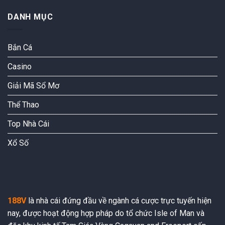
nghĩa,
diệu
nguồn
của
DANH MỤC
gốc
nó
và
ảnh
Bắn Cá
hưởng
Casino
Giải Mã Sổ Mơ
Thể Thao
Top Nhà Cái
Xổ Số
188V
là nhà cái đứng đầu về ngành cá cược trực tuyến hiện
nay, được hoạt động hợp pháp do tổ chức Isle of Man và