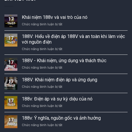
Khái niệm 188v và vai trò của nó
17
Th07
Khái
Chức năng bình luận bị tắt
niệm
188v
188V: Hiểu về điện áp 188V và an toàn khi làm việc
17
và
với nguồn điện
Th07
vai
188V:
Chức năng bình luận bị tắt
trò
Hiểu
của
về
nó
188V - Khái niệm, ứng dụng và thách thức
17
điện
Th07
188V
Chức năng bình luận bị tắt
áp
-
188V
Khái
188V: Khái niệm điện áp và ứng dụng
và
17
niệm,
an
Th07
188V:
Chức năng bình luận bị tắt
ứng
toàn
Khái
dụng
khi
niệm
và
188v: Điện áp và sự kỳ diệu của nó
làm
17
điện
thách
việc
Th07
188v:
Chức năng bình luận bị tắt
áp
thức
với
Điện
và
nguồn
áp
ứng
188v: Ý nghĩa, nguồn gốc và ảnh hưởng
17
điện
và
dụng
Th07
188v:
Chức năng bình luận bị tắt
sự
Ý
kỳ