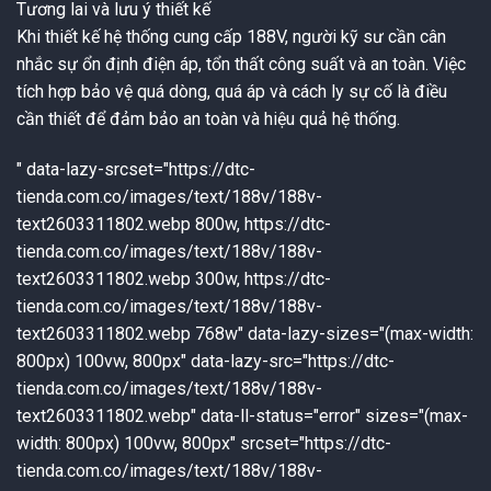
Tương lai và lưu ý thiết kế
Khi thiết kế hệ thống cung cấp 188V, người kỹ sư cần cân
nhắc sự ổn định điện áp, tổn thất công suất và an toàn. Việc
tích hợp bảo vệ quá dòng, quá áp và cách ly sự cố là điều
cần thiết để đảm bảo an toàn và hiệu quả hệ thống.
" data-lazy-srcset="https://dtc-
tienda.com.co/images/text/188v/188v-
text2603311802.webp 800w, https://dtc-
tienda.com.co/images/text/188v/188v-
text2603311802.webp 300w, https://dtc-
tienda.com.co/images/text/188v/188v-
text2603311802.webp 768w" data-lazy-sizes="(max-width:
800px) 100vw, 800px" data-lazy-src="https://dtc-
tienda.com.co/images/text/188v/188v-
text2603311802.webp" data-ll-status="error" sizes="(max-
width: 800px) 100vw, 800px" srcset="https://dtc-
tienda.com.co/images/text/188v/188v-