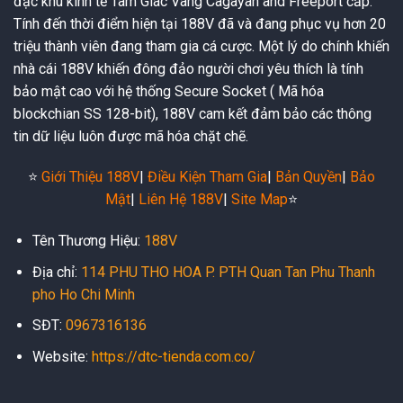
đặc khu kinh tế Tam Giác Vàng Cagayan and Freeport cấp.
Tính đến thời điểm hiện tại 188V đã và đang phục vụ hơn 20
triệu thành viên đang tham gia cá cược. Một lý do chính khiến
nhà cái 188V khiến đông đảo người chơi yêu thích là tính
bảo mật cao với hệ thống Secure Socket ( Mã hóa
blockchian SS 128-bit), 188V cam kết đảm bảo các thông
tin dữ liệu luôn được mã hóa chặt chẽ.
⭐️
Giới Thiệu 188V
|
Điều Kiện Tham Gia
|
Bản Quyền
|
Bảo
Mật
|
Liên Hệ 188V
|
Site Map
⭐️
Tên Thương Hiệu:
188V
Địa chỉ:
114 PHU THO HOA P. PTH Quan Tan Phu Thanh
pho Ho Chi Minh
SĐT:
0967316136
Website:
https://dtc-tienda.com.co/