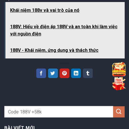
Khái niệm 188v và vai trò của nó
188V: Hiểu về điện áp 188V và an toàn khi làm việc
với nguồn điện
188V - Khái niệm, ứng dụng và thách thức
BÀI VIẾT MỚI